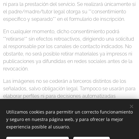
ni para la prestación del servicio. Se realizará únicamente si
el padre/madre/tutor legal otorga su **consentimiento
específico y separado** en el formulario de inscripción.
En cualquier momento, dicho consentimiento podrá
**retirarse** sin efectos retroactivos, dirigiendo una solicitud
al responsable por los canales de contacto indicados. No
obstante, no será posible retirar materiales ya impresos ni
publicaciones ya difundidas en redes sociales antes de la
revocación.
Las imágenes no se cederán a terceros distintos de los
señalados, salvo obligación legal. Tampoco se usarán para
elaborar perfiles ni para decisiones automatizadas
.
Utilizamos cookies para permitir un correcto funcionamiento
y seguro en nuestra página web, y para ofrecer la mejor
experiencia posible al usuario.
© 2026 E.F. Antequera | Todos los derechos reservados.