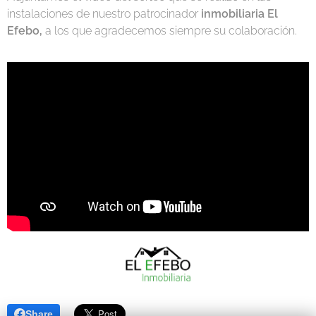
instalaciones de nuestro patrocinador
inmobiliaria El
Efebo,
a los que agradecemos siempre su colaboración.
Share