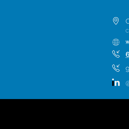
C
C
w
6
9