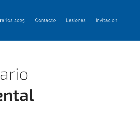
rarios 2025
Contacto
Lesiones
Invitacion
ario
ental