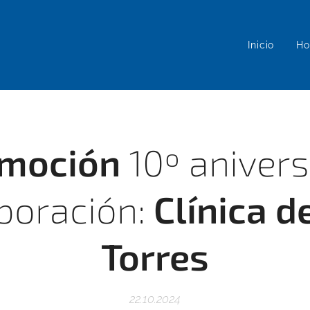
Inicio
Ho
moción
10º anivers
boración:
Clínica d
Torres
22.10.2024