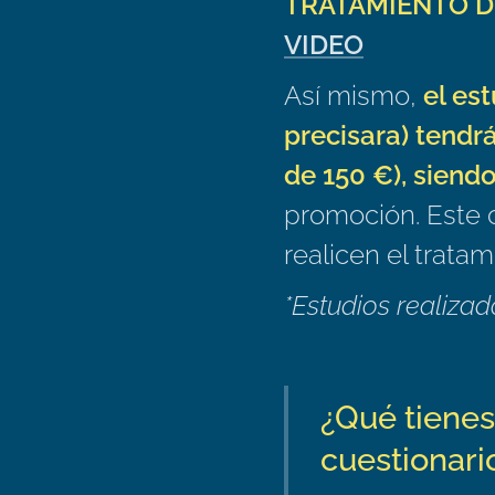
TRATAMIENTO DE 
VIDEO
Así mismo,
el est
precisara) tendrá
de 150 €), siendo
promoción. Este 
realicen el tratam
*Estudios realizad
¿Qué tiene
cuestionari