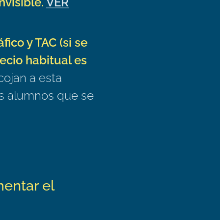
visible.
VER
fico y TAC (si se
ecio habitual es
ojan a esta
os alumnos que se
entar el