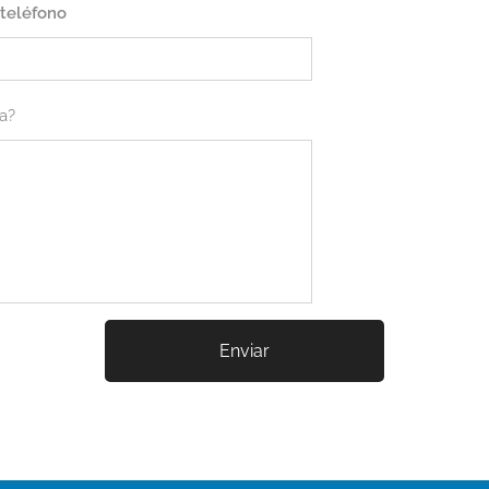
teléfono
a?
Enviar