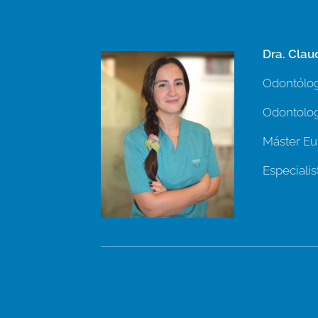
Dra. Clau
Odontólog
Odontolog
Máster Eu
Especiali