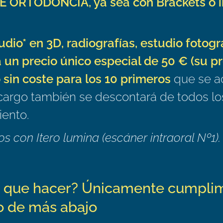
ORTODONCIA, ya sea con Brackets o in
udio* en 3D, radiografías, estudio fotográ
 un precio único especial de 50 € (su pr
 sin coste para los 10 primeros
que se ac
cargo también se descontará de todos l
iento.
os con Itero lumina (escáner intraoral Nº1).
s que hacer? Únicamente cumplim
o de más abajo