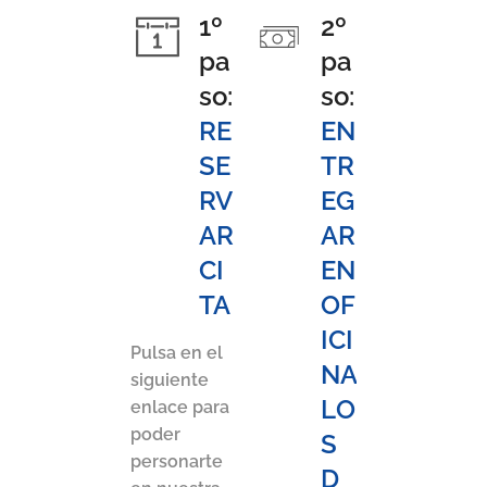
1º
2º
pa
pa
so:
so:
RE
EN
SE
TR
RV
EG
AR
AR
CI
EN
TA
OF
ICI
Pulsa en el
NA
siguiente
LO
enlace para
poder
S
personarte
D