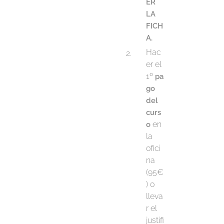
ER
LA
FICH
A.
Hac
er el
1º
pa
go
del
curs
en
o
la
ofici
na
(95€
) o
lleva
r el
justifi