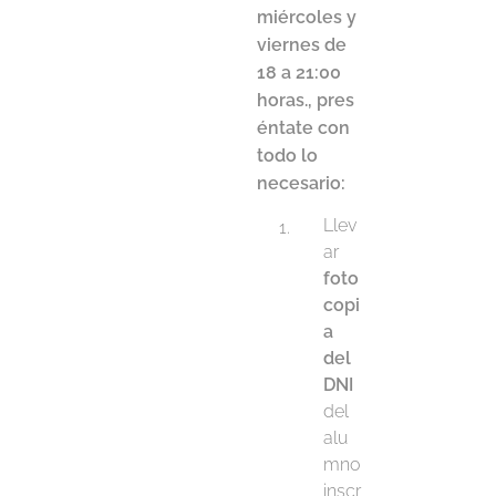
miércoles y
viernes de
18 a 21:00
horas., pres
éntate con
todo lo
necesario:
Llev
ar
foto
copi
a
del
DNI
del
alu
mno
inscr