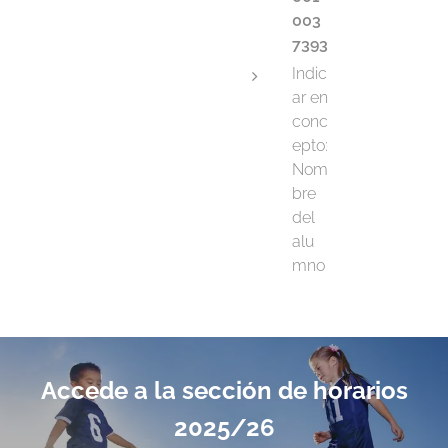
003
7393
Indic
ar en
conc
epto:
Nom
bre
del
alu
mno
Accede a la sección de horarios
2025/26