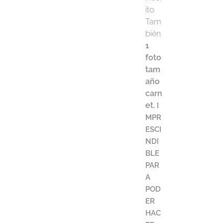
ito.
Tam
bién
1
foto
tam
año
carn
et.
I
MPR
ESCI
NDI
BLE
PAR
A
POD
ER
HAC