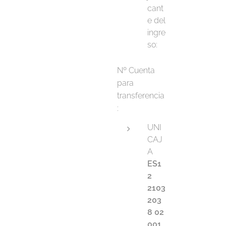
cant
e del
ingre
so:
Nº Cuenta
para
transferencia
:
UNI
CAJ
A
ES1
2
2103
203
8 02
001