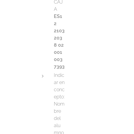
CAJ
A
ES1
2
2103
203
8 02
001
003
7393
Indic
ar en
conc
epto:
Nom
bre
del
alu
mno