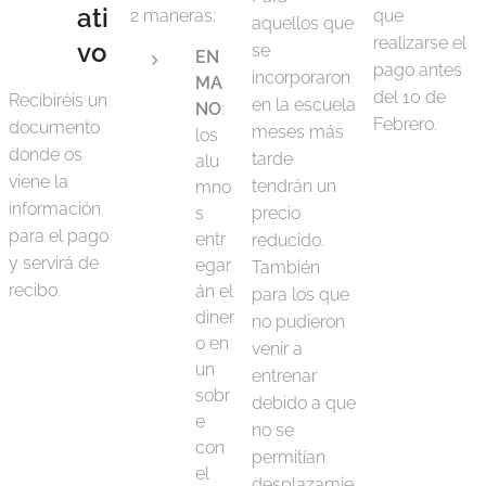
ati
2 maneras:
que
aquellos que
realizarse el
vo
se
EN
pago antes
incorporaron
MA
del 10 de
Recibiréis un
en la escuela
NO
:
Febrero.
documento
meses más
los
donde os
tarde
alu
viene la
tendrán un
mno
información
s
precio
para el pago
entr
reducido.
y servirá de
egar
También
recibo.
án el
para los que
diner
no pudieron
o en
venir a
un
entrenar
sobr
debido a que
e
no se
con
permitían
el
desplazamie