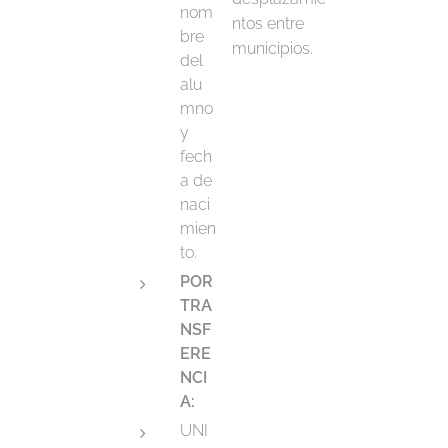
nom
ntos entre
bre
municipios.
del
alu
mno
y
fech
a de
naci
mien
to.
POR
TRA
NSF
ERE
NCI
A:
UNI