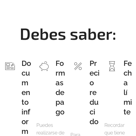
Debes saber:
Do
Fo
Pr
Fe
cu
rm
eci
ch
m
as
o
a
en
de
re
lí
to
pa
du
mi
inf
go
ci
te
or
do
Puedes
Recordar
m
realizarse de
que tiene
Para