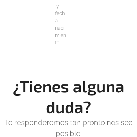
y
fech
a
naci
mien
to.
¿Tienes alguna
duda?
Te responderemos tan pronto nos sea
posible.